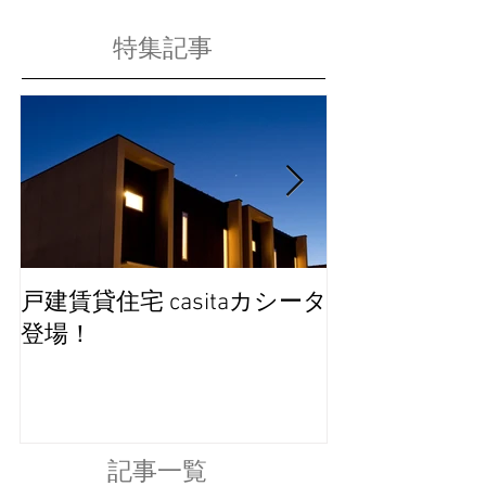
特集記事
戸建賃貸住宅 casitaカシータ
完成見学会を
登場！
記事一覧