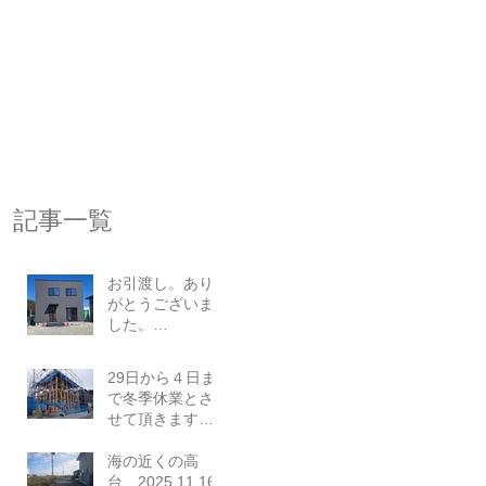
記事一覧
お引渡し。あり
がとうございま
した。
2026.03.23
29日から４日ま
で冬季休業とさ
せて頂きます。
本年もありがと
うございまし
海の近くの高
た。2025.12.26
台 2025.11.16