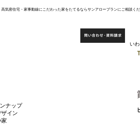
宅・高気密住宅・家事動線にこだわった家をたてるならサンアロープランにご相談く
​い
インナップ
デザイン
い家