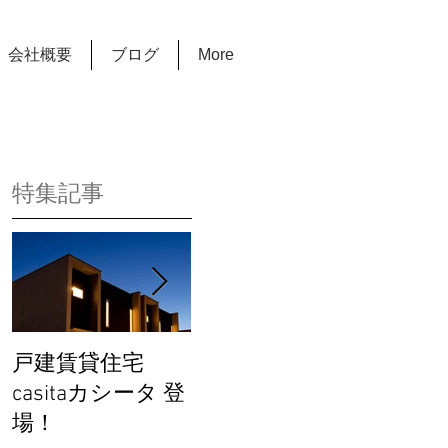
会社概要
ブログ
More
特集記事
戸建賃貸住宅
完成見学会を開催
カーサ
casitaカシータ 登
します！
関連動
場！