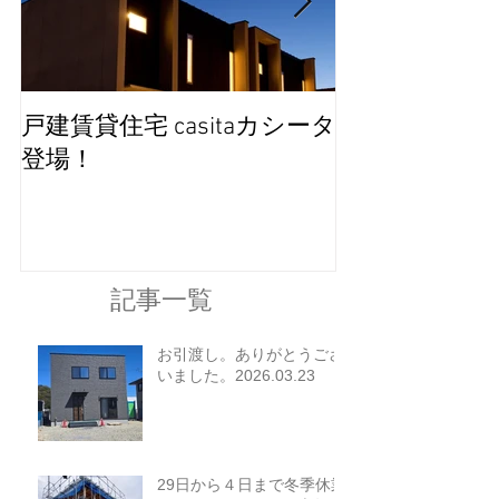
戸建賃貸住宅 casitaカシータ
完成見学会を
登場！
記事一覧
お引渡し。ありがとうござ
いました。2026.03.23
29日から４日まで冬季休業