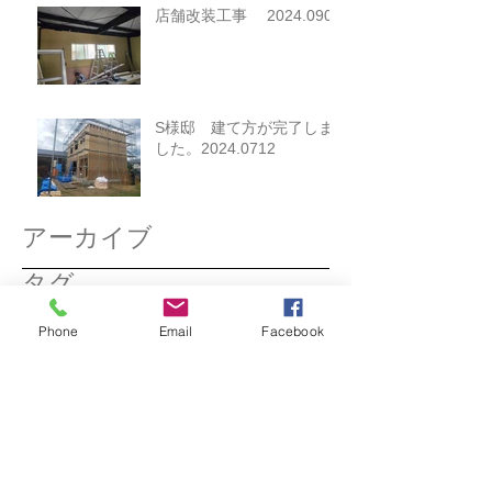
店舗改装工事 2024.0907
S様邸 建て方が完了しま
した。2024.0712
アーカイブ
タグ
2026年3月
（1）
1件の記事
Phone
Email
Facebook
2025年12月
（1）
1件の記事
2025年11月
（1）
1件の記事
2025年3月
（1）
1件の記事
2025年2月
（1）
1件の記事
2024年12月
（1）
1件の記事
2024年11月
（1）
1件の記事
2024年10月
（1）
1件の記事