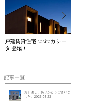
戸建賃貸住宅 casitaカシー
完成見学会を
タ 登場！
記事一覧
お引渡し。ありがとうございま