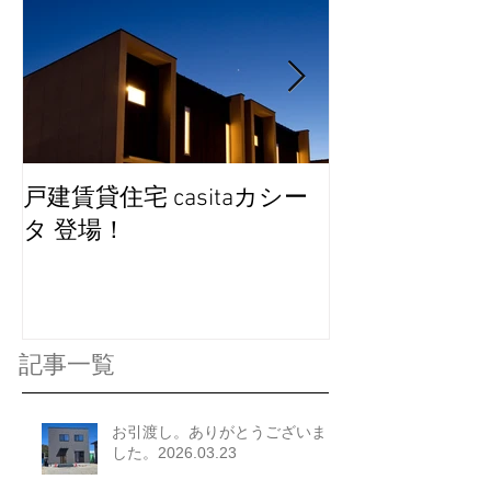
戸建賃貸住宅 casitaカシー
完成見学会を
タ 登場！
記事一覧
お引渡し。ありがとうございま