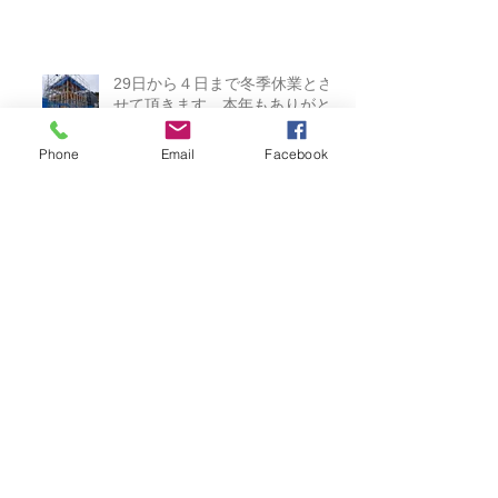
した。2026.03.23
29日から４日まで冬季休業とさ
せて頂きます。本年もありがと
Phone
Email
Facebook
うございました。2025.12.26
海の近くの高台 2025.11.16
賃貸平屋2棟完成しました。あり
がとうございました。
2025.03.23