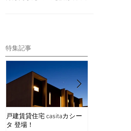
ます。
特集記事
戸建賃貸住宅 casitaカシー
完成見学会を
タ 登場！