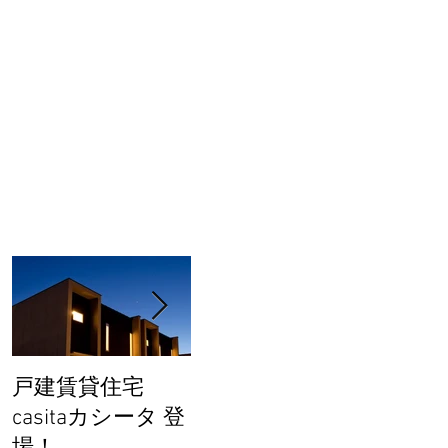
戸建賃貸住宅
完成見学会を開催
カーサ
casitaカシータ 登
します！
関連動