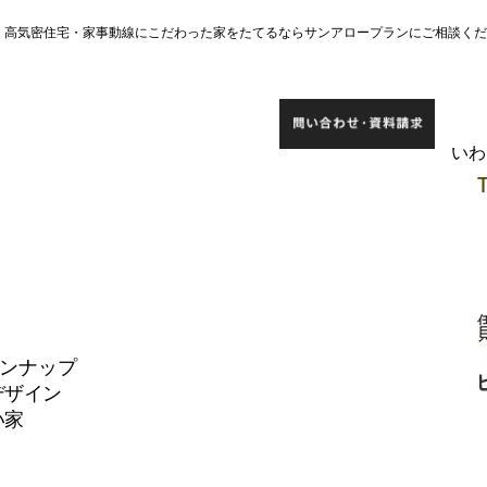
宅・高気密住宅・家事動線にこだわった家をたてるならサンアロープランにご相談く
​い
インナップ
デザイン
い家