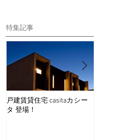
特集記事
戸建賃貸住宅 casitaカシー
完成見学会を
タ 登場！