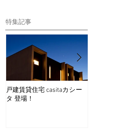
特集記事
戸建賃貸住宅 casitaカシー
完成見学会を
タ 登場！