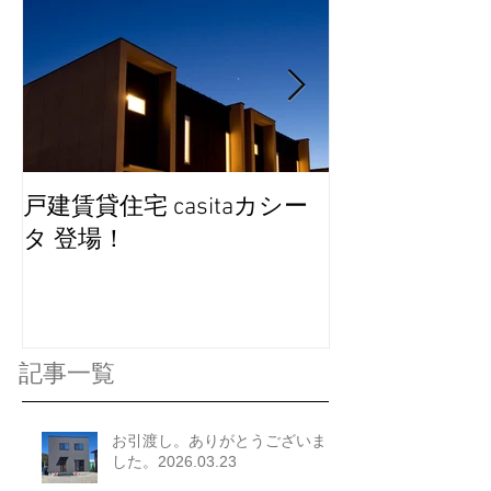
戸建賃貸住宅 casitaカシー
完成見学会を
タ 登場！
記事一覧
お引渡し。ありがとうございま