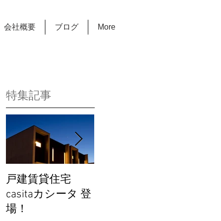
会社概要
ブログ
More
特集記事
戸建賃貸住宅
完成見学会を開催
カーサ
casitaカシータ 登
します！
関連動
場！