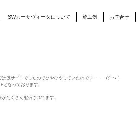
SWカーサヴィータについて
施工例
お問合せ
仮サイトでしたのでひやひやしていたのです・・・(;´･ω･)
HPとなっております。
報がたくさん配信されてます。