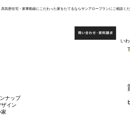
宅・高気密住宅・家事動線にこだわった家をたてるならサンアロープランにご相談く
​い
インナップ
デザイン
い家