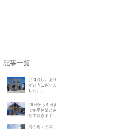
記事一覧
お引渡し。あり
がとうございま
した。
2026.03.23
29日から４日ま
で冬季休業とさ
せて頂きます。
本年もありがと
うございまし
海の近くの高