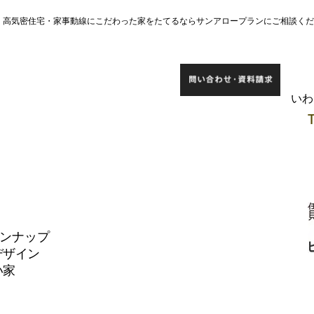
宅・高気密住宅・家事動線にこだわった家をたてるならサンアロープランにご相談く
​い
インナップ
デザイン
い家