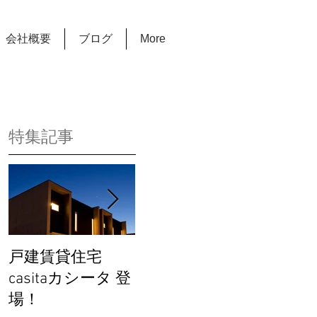
会社概要
ブログ
More
特集記事
戸建賃貸住宅
完成見学会を開催
カーサ
casitaカシータ 登
します！
関連動
場！