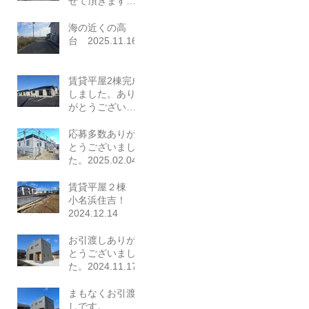
せて頂きます。
本年もありがと
うございまし
海の近くの高
た。2025.12.26
台 2025.11.16
賃貸平屋2棟完成
しました。あり
がとうございま
した。
2025.03.23
応募多数ありが
とうございまし
た。2025.02.04
賃貸平屋２棟
小名浜住吉！
2024.12.14
お引渡しありが
とうございまし
た。2024.11.17
まもなくお引渡
しです。